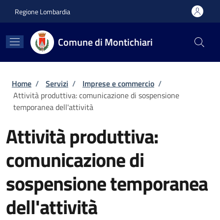
Salta al contenuto principale
Skip to footer content
Regione Lombardia
Comune di Montichiari
Briciole di pane
Home
/
Servizi
/
Imprese e commercio
/
Attività produttiva: comunicazione di sospensione
temporanea dell'attività
Attività produttiva:
comunicazione di
sospensione temporanea
dell'attività