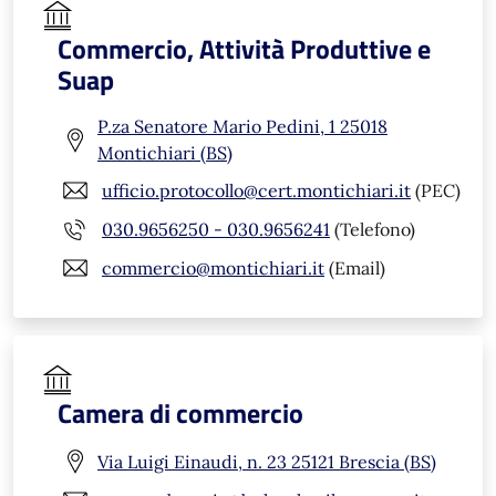
Commercio, Attività Produttive e
Suap
P.za Senatore Mario Pedini, 1 25018
Montichiari (BS)
ufficio.protocollo@cert.montichiari.it
(PEC)
030.9656250 - 030.9656241
(Telefono)
commercio@montichiari.it
(Email)
Camera di commercio
Via Luigi Einaudi, n. 23 25121 Brescia (BS)