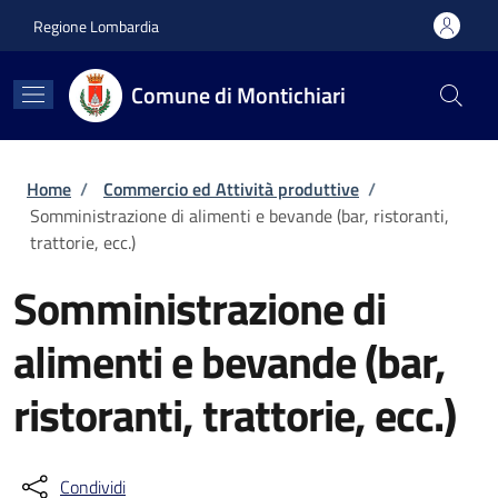
Salta al contenuto principale
Skip to footer content
Regione Lombardia
Comune di Montichiari
Briciole di pane
Home
/
Commercio ed Attività produttive
/
Somministrazione di alimenti e bevande (bar, ristoranti,
trattorie, ecc.)
Somministrazione di
alimenti e bevande (bar,
ristoranti, trattorie, ecc.)
Condividi