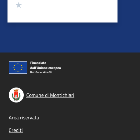
Valuta 1 stelle su 5
Comune di Montichiari
Footer menu
Area riservata
Crediti