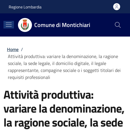
Salta al contenuto principale
Skip to footer content
Regione Lombardia
Comune di Montichiari
Briciole di pane
Home
/
Attività produttiva: variare la denominazione, la ragione
sociale, la sede legale, il domicilio digitale, il legale
rappresentante, compagine sociale o i soggetti titolari dei
requisiti professionali
Attività produttiva:
variare la denominazione,
la ragione sociale, la sede