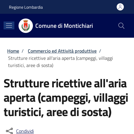
Salta al contenuto principale
Skip to footer content
Regione Lombardia
Comune di Montichiari
Briciole di pane
Home
/
Commercio ed Attività produttive
/
Strutture ricettive all'aria aperta (campeggi, villaggi
turistici, aree di sosta)
Strutture ricettive all'aria
aperta (campeggi, villaggi
turistici, aree di sosta)
Condividi