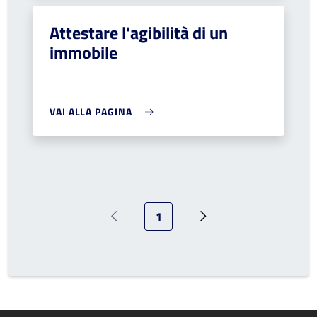
Attestare l'agibilità di un
immobile
VAI ALLA PAGINA
Pagina attuale
1
Pagina precedente
Prossima pagina