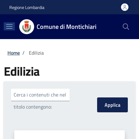
Salta al contenuto principale
Skip to footer content
Regione Lombardia
Comune di Montichiari
Briciole di pane
Home
/
Edilizia
Edilizia
Cerca i contenuti che nel
titolo contengono: