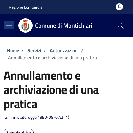
Salta al contenuto principale
Skip to footer content
Regione Lombardia
Comune di Montichiari
Briciole di pane
Home
/
Servizi
/
Autorizzazioni
/
Annullamento e archiviazione di una pratica
Annullamento e
archiviazione di una
pratica
(
urn:nir:stato:legge:1990-08-07;241
)
Servizio attivo