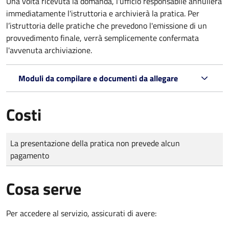
Una volta ricevuta la domanda, l'ufficio responsabile annullerà
immediatamente l'istruttoria e archivierà la pratica. Per
l’istruttoria delle pratiche che prevedono l'emissione di un
provvedimento finale, verrà semplicemente confermata
l'avvenuta archiviazione.
Moduli da compilare e documenti da allegare
Costi
Tipo di pagamento
Importo
La presentazione della pratica non prevede alcun
pagamento
Cosa serve
Per accedere al servizio, assicurati di avere: