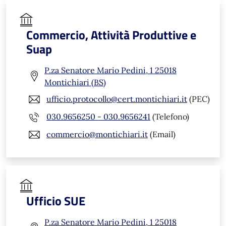
Commercio, Attività Produttive e
Suap
P.za Senatore Mario Pedini, 1 25018
Montichiari (BS)
ufficio.protocollo@cert.montichiari.it
(PEC)
030.9656250 - 030.9656241
(Telefono)
commercio@montichiari.it
(Email)
Ufficio SUE
P.za Senatore Mario Pedini, 1 25018