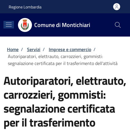
Salta al contenuto principale
Skip to footer content
Regione Lombardia
Comune di Montichiari
Briciole di pane
Home
/
Servizi
/
Imprese e commercio
/
Autoriparatori, elettrauto, carrozzieri, gommisti:
segnalazione certificata per il trasferimento dell'attività
Autoriparatori, elettrauto,
carrozzieri, gommisti:
segnalazione certificata
per il trasferimento