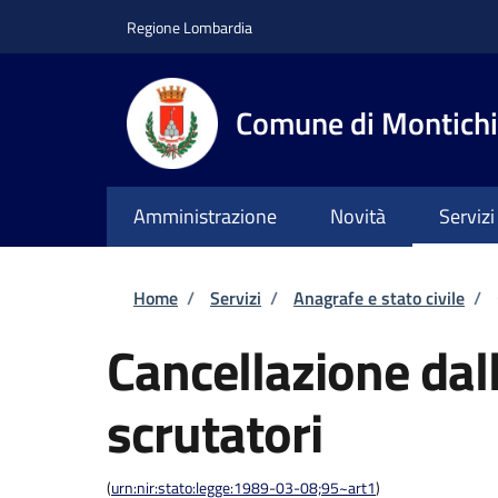
Salta al contenuto principale
Skip to footer content
Regione Lombardia
Comune di Montichi
Amministrazione
Novità
Servizi
Briciole di pane
Home
/
Servizi
/
Anagrafe e stato civile
/
Cancellazione dall
scrutatori
(
urn:nir:stato:legge:1989-03-08;95~art1
)