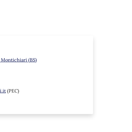
 Montichiari (BS)
.it
(PEC)