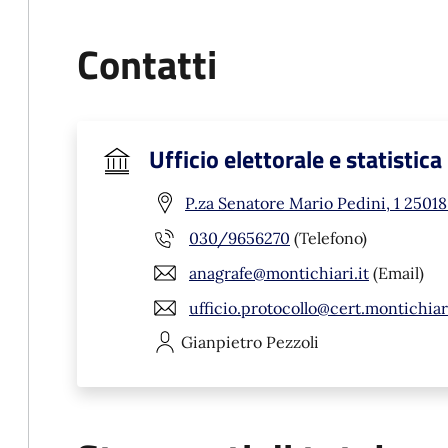
Contatti
Ufficio elettorale e statistica
P.za Senatore Mario Pedini, 1 25018
030/9656270
(Telefono)
anagrafe@montichiari.it
(Email)
ufficio.protocollo@cert.montichiari
Gianpietro
Pezzoli