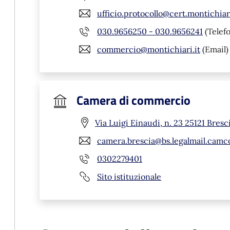
ufficio.protocollo@cert.montichiari
030.9656250 - 030.9656241
(Telef
commercio@montichiari.it
(Email)
Camera di commercio
Via Luigi Einaudi, n. 23 25121 Bresc
camera.brescia@bs.legalmail.camc
0302279401
Sito istituzionale