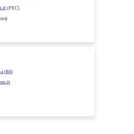
.it
(PEC)
ono)
ia (BS)
om.it