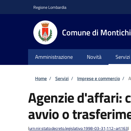
Salta al contenuto principale
Skip to footer content
Regione Lombardia
Comune di Montichi
Amministrazione
Novità
Servizi
Briciole di pane
Home
/
Servizi
/
Imprese e commercio
/
A
Agenzie d'affari:
avvio o trasferime
(
urn:nir:stato:decreto.legislativo:1998-03-31;112~art163
)