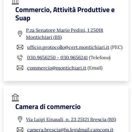
Commercio, Attività Produttive e
Suap
P.za Senatore Mario Pedini, 1 25018
Montichiari (BS)
ufficio.protocollo@cert.montichiari.it
(PEC)
030.9656250 - 030.9656241
(Telefono)
commercio@montichiari.it
(Email)
Camera di commercio
Via Luigi Einaudi, n. 23 25121 Brescia (BS)
camera.brescia@bs.legalmail.camcom.it