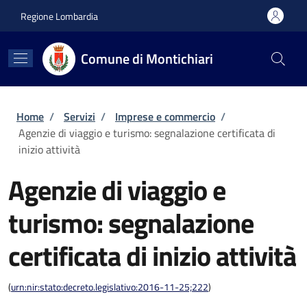
Salta al contenuto principale
Skip to footer content
Regione Lombardia
Comune di Montichiari
Briciole di pane
Home
/
Servizi
/
Imprese e commercio
/
Agenzie di viaggio e turismo: segnalazione certificata di
inizio attività
Agenzie di viaggio e
turismo: segnalazione
certificata di inizio attività
(
urn:nir:stato:decreto.legislativo:2016-11-25;222
)