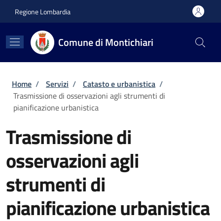
Salta al contenuto principale
Skip to footer content
Regione Lombardia
Comune di Montichiari
Briciole di pane
Home
/
Servizi
/
Catasto e urbanistica
/
Trasmissione di osservazioni agli strumenti di
pianificazione urbanistica
Trasmissione di
osservazioni agli
strumenti di
pianificazione urbanistica