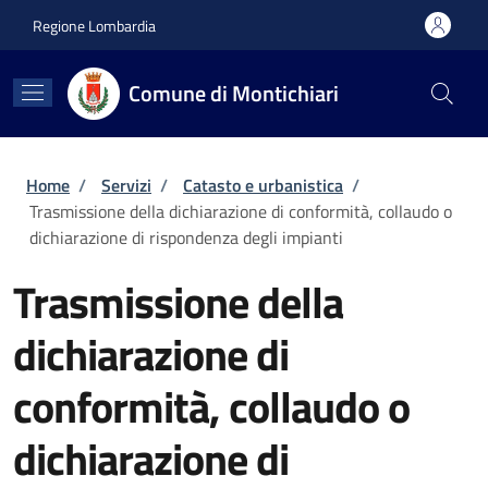
Salta al contenuto principale
Skip to footer content
Regione Lombardia
Comune di Montichiari
Briciole di pane
Home
/
Servizi
/
Catasto e urbanistica
/
Trasmissione della dichiarazione di conformità, collaudo o
dichiarazione di rispondenza degli impianti
Trasmissione della
dichiarazione di
conformità, collaudo o
dichiarazione di