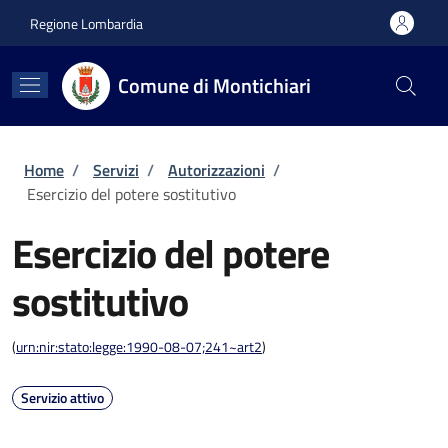
Salta al contenuto principale
Skip to footer content
Regione Lombardia
Comune di Montichiari
Briciole di pane
Home
/
Servizi
/
Autorizzazioni
/
Esercizio del potere sostitutivo
Esercizio del potere
sostitutivo
(
urn:nir:stato:legge:1990-08-07;241~art2
)
Servizio attivo