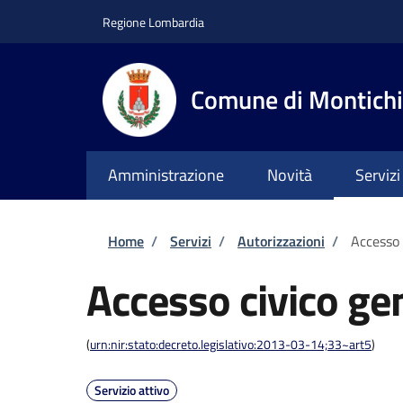
Salta al contenuto principale
Skip to footer content
Regione Lombardia
Comune di Montichi
Amministrazione
Novità
Servizi
Briciole di pane
Home
/
Servizi
/
Autorizzazioni
/
Accesso 
Accesso civico ge
(
urn:nir:stato:decreto.legislativo:2013-03-14;33~art5
)
Servizio attivo