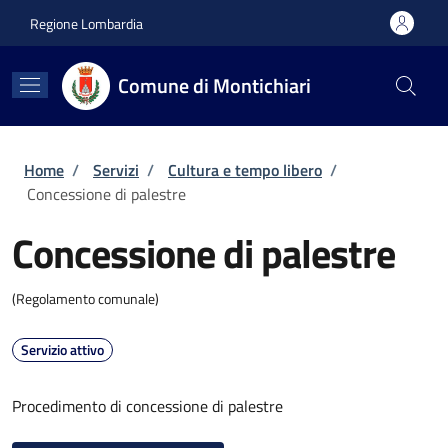
Salta al contenuto principale
Skip to footer content
Regione Lombardia
Comune di Montichiari
Briciole di pane
Home
/
Servizi
/
Cultura e tempo libero
/
Concessione di palestre
Concessione di palestre
(Regolamento comunale)
Servizio attivo
Procedimento di concessione di palestre