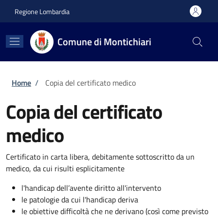
Salta al contenuto principale
Skip to footer content
Regione Lombardia
Comune di Montichiari
Briciole di pane
Home
/
Copia del certificato medico
Copia del certificato
medico
Certificato in carta libera, debitamente sottoscritto da un
medico, da cui risulti esplicitamente
l'handicap dell’avente diritto all'intervento
le patologie da cui l'handicap deriva
le obiettive difficoltà che ne derivano (così come previsto