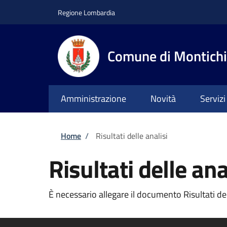
Salta al contenuto principale
Skip to footer content
Regione Lombardia
Comune di Montichi
Amministrazione
Novità
Servizi
Briciole di pane
Home
/
Risultati delle analisi
Risultati delle ana
È necessario allegare il documento Risultati dell