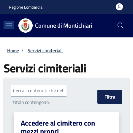
Salta al contenuto principale
Skip to footer content
Regione Lombardia
Comune di Montichiari
Briciole di pane
Home
/
Servizi cimiteriali
Servizi cimiteriali
Cerca i contenuti che nel
titolo contengono:
Accedere al cimitero con
mezzi propri