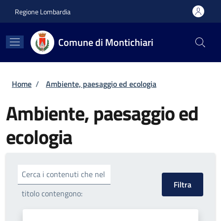
Salta al contenuto principale
Skip to footer content
Regione Lombardia
Comune di Montichiari
Briciole di pane
Home
/
Ambiente, paesaggio ed ecologia
Ambiente, paesaggio ed
ecologia
Cerca i contenuti che nel
titolo contengono: