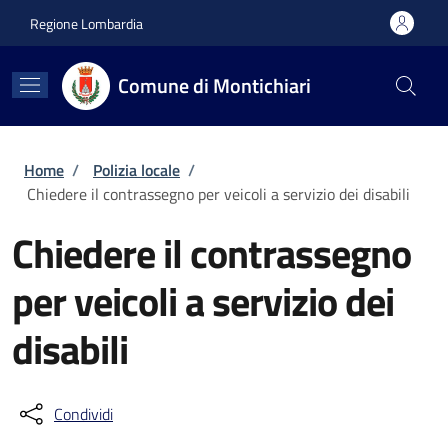
Salta al contenuto principale
Skip to footer content
Regione Lombardia
Comune di Montichiari
Briciole di pane
Home
/
Polizia locale
/
Chiedere il contrassegno per veicoli a servizio dei disabili
Chiedere il contrassegno
per veicoli a servizio dei
disabili
Condividi