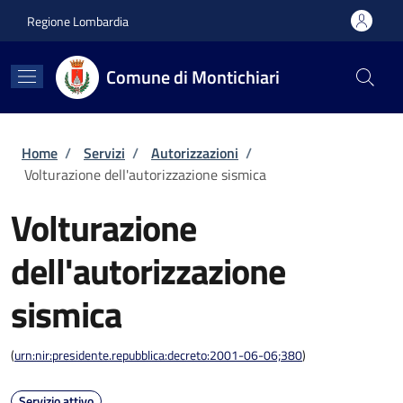
Salta al contenuto principale
Skip to footer content
Regione Lombardia
Comune di Montichiari
Briciole di pane
Home
/
Servizi
/
Autorizzazioni
/
Volturazione dell'autorizzazione sismica
Volturazione
dell'autorizzazione
sismica
(
urn:nir:presidente.repubblica:decreto:2001-06-06;380
)
Servizio attivo