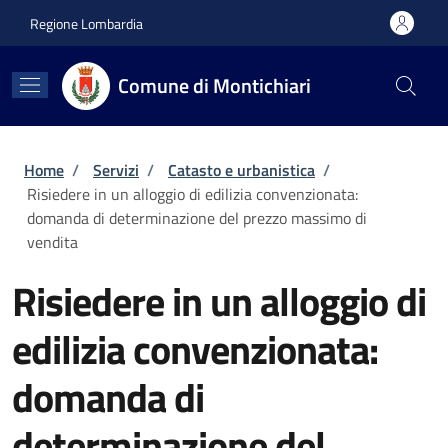
Salta al contenuto principale
Skip to footer content
Regione Lombardia
Comune di Montichiari
Briciole di pane
Home
/
Servizi
/
Catasto e urbanistica
/
Risiedere in un alloggio di edilizia convenzionata:
domanda di determinazione del prezzo massimo di
vendita
Risiedere in un alloggio di
edilizia convenzionata:
domanda di
determinazione del