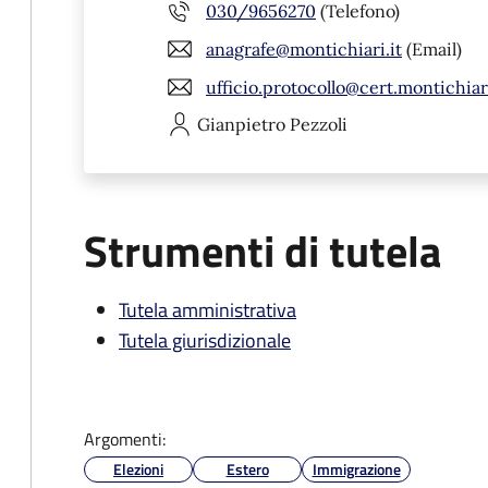
030/9656270
(Telefono)
anagrafe@montichiari.it
(Email)
ufficio.protocollo@cert.montichiari
Gianpietro
Pezzoli
Strumenti di tutela
Tutela amministrativa
Tutela giurisdizionale
Argomenti:
Elezioni
Estero
Immigrazione