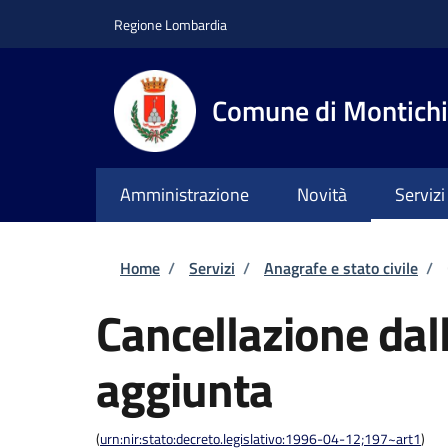
Salta al contenuto principale
Skip to footer content
Regione Lombardia
Comune di Montichi
Amministrazione
Novità
Servizi
Briciole di pane
Home
/
Servizi
/
Anagrafe e stato civile
/
Cancellazione dall
aggiunta
(
urn:nir:stato:decreto.legislativo:1996-04-12;197~art1
)