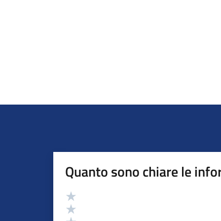
Quanto sono chiare le info
Valutazione
Valuta 5 stelle su 5
Valuta 4 stelle su 5
Valuta 3 stelle su 5