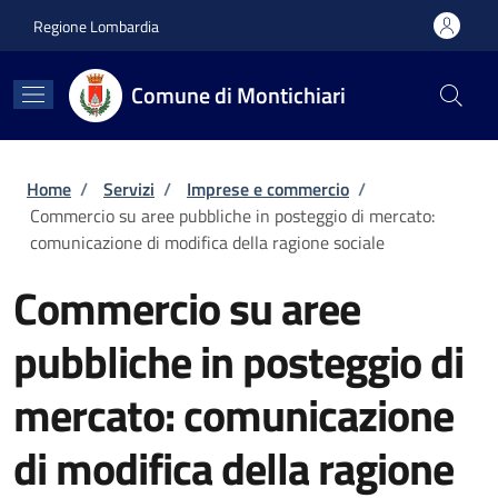
Salta al contenuto principale
Skip to footer content
Regione Lombardia
Comune di Montichiari
Briciole di pane
Home
/
Servizi
/
Imprese e commercio
/
Commercio su aree pubbliche in posteggio di mercato:
comunicazione di modifica della ragione sociale
Commercio su aree
pubbliche in posteggio di
mercato: comunicazione
di modifica della ragione