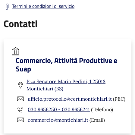
Termini e condizioni di servizio
Contatti
Commercio, Attività Produttive e
Suap
P.za Senatore Mario Pedini, 1 25018
Montichiari (BS)
ufficio.protocollo@cert.montichiari.it
(PEC)
030.9656250 - 030.9656241
(Telefono)
commercio@montichiari.it
(Email)