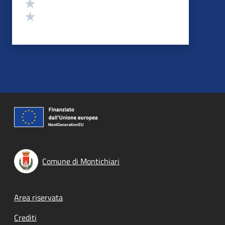
Valuta 2 stelle su 5
Valuta 1 stelle su 5
Comune di Montichiari
Footer menu
Area riservata
Crediti