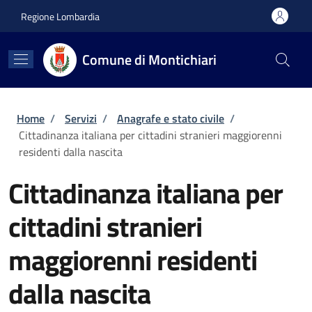
Salta al contenuto principale
Skip to footer content
Regione Lombardia
Comune di Montichiari
Briciole di pane
Home
/
Servizi
/
Anagrafe e stato civile
/
Cittadinanza italiana per cittadini stranieri maggiorenni
residenti dalla nascita
Cittadinanza italiana per
cittadini stranieri
maggiorenni residenti
dalla nascita