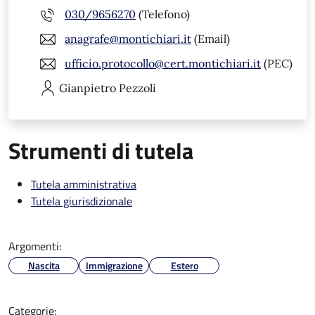
030/9656270
(Telefono)
anagrafe@montichiari.it
(Email)
ufficio.protocollo@cert.montichiari.it
(PEC)
Gianpietro
Pezzoli
Strumenti di tutela
Tutela amministrativa
Tutela giurisdizionale
Argomenti:
Nascita
Immigrazione
Estero
Categorie: