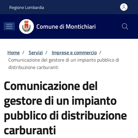
Salta al contenuto principale
Skip to footer content
Regione Lombardia
Comune di Montichiari
Briciole di pane
Home
/
Servizi
/
Imprese e commercio
/
Comunicazione del gestore di un impianto pubblico di
distribuzione carburanti
Comunicazione del
gestore di un impianto
pubblico di distribuzione
carburanti