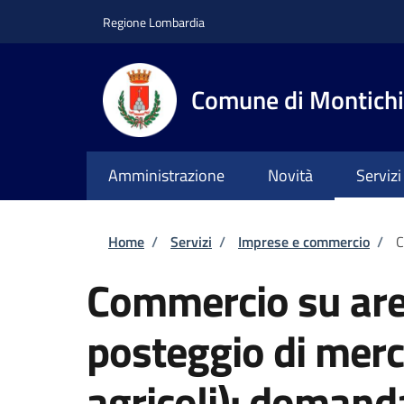
Salta al contenuto principale
Skip to footer content
Regione Lombardia
Comune di Montichi
Amministrazione
Novità
Servizi
Briciole di pane
Home
/
Servizi
/
Imprese e commercio
/
C
Commercio su are
posteggio di merc
agricoli): domand