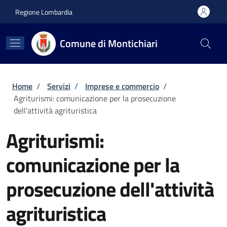
Salta al contenuto principale
Skip to footer content
Regione Lombardia
Comune di Montichiari
Briciole di pane
Home
/
Servizi
/
Imprese e commercio
/
Agriturismi: comunicazione per la prosecuzione
dell'attività agrituristica
Agriturismi:
comunicazione per la
prosecuzione dell'attività
agrituristica