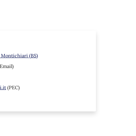
 Montichiari (BS)
Email)
.it
(PEC)