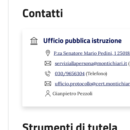
Contatti
Ufficio pubblica istruzione
P.za Senatore Mario Pedini, 1 25018
serviziallapersona@montichiari.it
(
030/9656304
(Telefono)
ufficio.protocollo@cert.montichiari
Gianpietro
Pezzoli
Strumenti di tutela