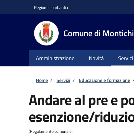
Salta al contenuto principale
Skip to footer content
Regione Lombardia
Comune di Montichi
Amministrazione
Novità
Servizi
Briciole di pane
Home
/
Servizi
/
Educazione e formazione
Andare al pre e po
esenzione/riduzio
(Regolamento comunale)